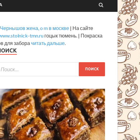
А
 Чернышов жена, o m в москве
| На сайте
/www.stolnick-tmn.ru
гоцык тюмень. | Покраска
ов для забора
читать дальше
.
ПОИСК