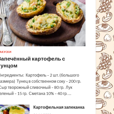
АКУСКИ
Запечённый картофель с
тунцом
нгредиенты: Картофель – 2 шт. (большого
азмера) Тунец в собственном соку – 200 гр.
ыр творожный сливочный – 80 гр. Лук
еленый – 15 гр. Сметана 10% – 40 гр. …
Картофельная запеканка