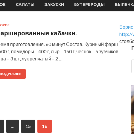
ОЕ
САЛАТЫ
ЗАКУСКИ
БУТЕРБРОДЫ
ВЫПЕЧК
ОРОЕ
Борис
аршированные кабачки.
http:/
столб
ремя приготовления: 60 минут Состав: Куриный фарш
500 г, помидоры – 400 г, сыр – 150 г, чеснок – 5 зубчиков,
ца – 3 шт, лук репчатый – 2 …
ПОДРОБНЕЕ
…
15
16