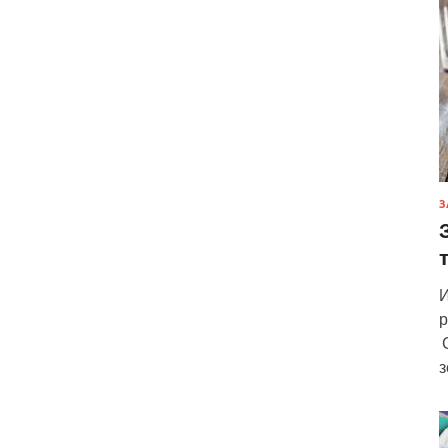
З
И
р
С
з