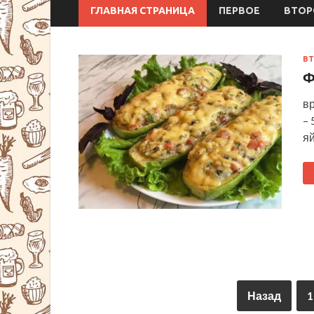
ГЛАВНАЯ СТРАНИЦА
ПЕРВОЕ
ВТОР
ВТ
Ф
в
– 
яй
Назад
1