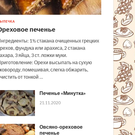
ЫПЕЧКА
Ореховое печенье
нгредиенты: 1½ стакана очищенных грецких
рехов, фундука или арахиса, 2 стакана
ахара, 3 яйца, 3 ст. ложки муки.
риготовление: Орехи высыпать на сухую
ковороду, помешивая, слегка обжарить,
чистить от тонкой …
Печенье «Минутка»
21.11.2020
Овсяно-ореховое
печенье