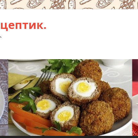
цептик.
.