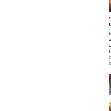
В
И
о
с
П
с
о