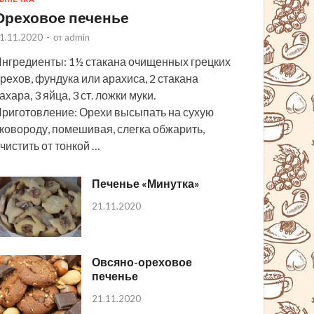
Ореховое печенье
1.11.2020
-
от
admin
нгредиенты: 1½ стакана очищенных грецких
рехов, фундука или арахиса, 2 стакана
ахара, 3 яйца, 3 ст. ложки муки.
риготовление: Орехи высыпать на сухую
ковороду, помешивая, слегка обжарить,
чистить от тонкой …
Печенье «Минутка»
21.11.2020
Овсяно-ореховое
печенье
21.11.2020