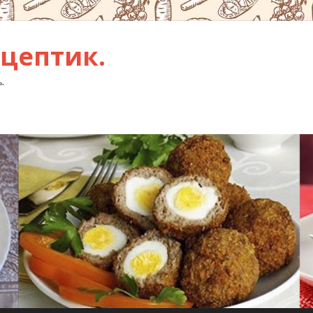
цептик.
.