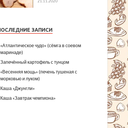
21.11.2020
ПОСЛЕДНИЕ ЗАПИСИ
«Атлантическое чудо» (сёмга в соевом
маринаде)
Запечённый картофель с тунцом
«Весенняя мощь» (печень тушеная с
морковью и луком)
Каша «Джунгли»
Каша «Завтрак чемпиона»