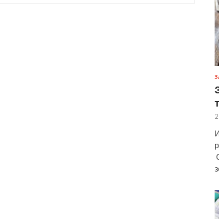
З
2
И
р
С
з