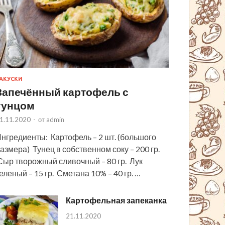
АКУСКИ
Запечённый картофель с
тунцом
1.11.2020
-
от
admin
нгредиенты: Картофель – 2 шт. (большого
азмера) Тунец в собственном соку – 200 гр.
ыр творожный сливочный – 80 гр. Лук
еленый – 15 гр. Сметана 10% – 40 гр. …
Картофельная запеканка
21.11.2020