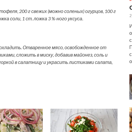
тофеля, 200 г свежих (можно соленых) огурцов, 100 г
2
жка соли, 1 ст. ложка 3 %-ного уксуса
.
И
о
с
П
охладить. Отваренное мясо, освобожденное от
с
ками, сложить в миску, добавив майонез, соль и
о
горкой в салатницу и украсить листиками салата,