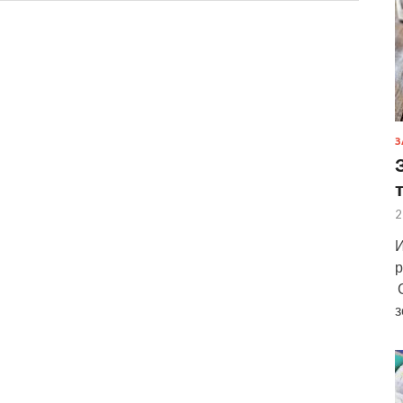
З
2
И
р
С
з