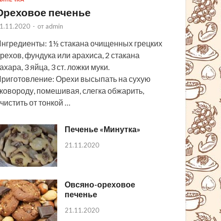
Ореховое печенье
1.11.2020
-
от
admin
нгредиенты: 1½ стакана очищенных грецких
рехов, фундука или арахиса, 2 стакана
ахара, 3 яйца, 3 ст. ложки муки.
риготовление: Орехи высыпать на сухую
ковороду, помешивая, слегка обжарить,
чистить от тонкой …
Печенье «Минутка»
21.11.2020
Овсяно-ореховое
печенье
21.11.2020