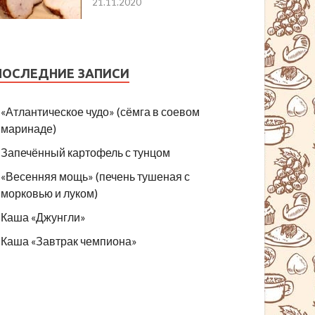
21.11.2020
ПОСЛЕДНИЕ ЗАПИСИ
«Атлантическое чудо» (сёмга в соевом
маринаде)
Запечённый картофель с тунцом
«Весенняя мощь» (печень тушеная с
морковью и луком)
Каша «Джунгли»
Каша «Завтрак чемпиона»