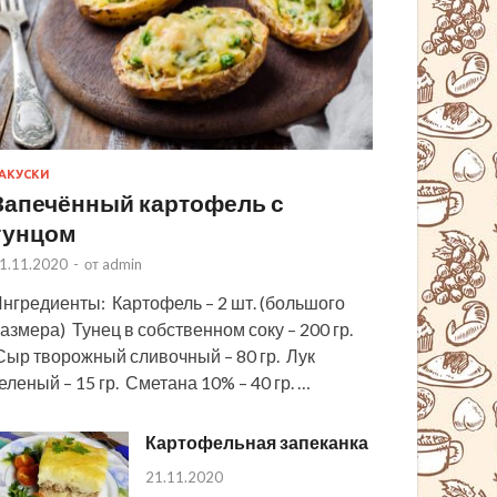
АКУСКИ
Запечённый картофель с
тунцом
1.11.2020
-
от
admin
нгредиенты: Картофель – 2 шт. (большого
азмера) Тунец в собственном соку – 200 гр.
ыр творожный сливочный – 80 гр. Лук
еленый – 15 гр. Сметана 10% – 40 гр. …
Картофельная запеканка
21.11.2020