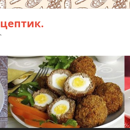
цептик.
.