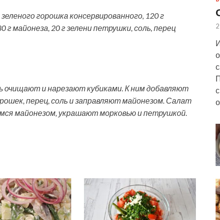
 г зеленого горошка консервированного, 120 г
2
0 г майонеза, 20 г зелени петрушки, соль, перец
И
о
с
П
ь очищают и нарезают кубиками. К ним добавляют
с
рошек, перец, соль и заправляют майонезом. Салат
о
мся майонезом, украшают морковью и петрушкой.